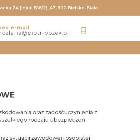
acka 24 (lokal B16/2) ,43-300 Bielsko-Biała
res e-mail
ncelaria@piotr-bozek.pl
OWE
zkodowania oraz zadośćuczynienia z
szelkiego rodzaju ubezpieczeń
az sytuacji zawodowej i osobistej