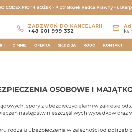
O CODEX PIOTR BOŻEK
- Piotr Bożek Radca Prawny - ul.Karp
ZADZWOŃ DO KANCELARII
Ad
+48 601 999 332
ka
RII
O MNIE
OFERTA
SIEDZIBA
RODO
KONTAKT
EZPIECZENIA OSOBOWE I MAJĄTK
dowych, spory z ubezpieczycielami w zakresie ods
ieczeń następstw nieszczęśliwych wypadków oraz w
 rodzaju ubezpieczenia w zależności od potrzeb or