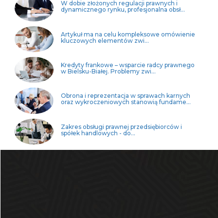
W dobie złożonych regulacji prawnych i
dynamicznego rynku, profesjonalna obsł...
Artykuł ma na celu kompleksowe omówienie
kluczowych elementów zwi...
Kredyty frankowe – wsparcie radcy prawnego
w Bielsku-Białej. Problemy zwi...
Obrona i reprezentacja w sprawach karnych
oraz wykroczeniowych stanowią fundame...
Zakres obsługi prawnej przedsiębiorców i
spółek handlowych - do...