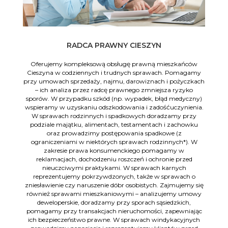
RADCA PRAWNY CIESZYN
Oferujemy kompleksową obsługę prawną mieszkańców
Cieszyna w codziennych i trudnych sprawach. Pomagamy
przy umowach sprzedaży, najmu, darowiznach i pożyczkach
– ich analiza przez radcę prawnego zmniejsza ryzyko
sporów. W przypadku szkód (np. wypadek, błąd medyczny)
wspieramy w uzyskaniu odszkodowania i zadośćuczynienia.
W sprawach rodzinnych i spadkowych doradzamy przy
podziale majątku, alimentach, testamentach i zachowku
oraz prowadzimy postępowania spadkowe (z
ograniczeniami w niektórych sprawach rodzinnych*). W
zakresie prawa konsumenckiego pomagamy w
reklamacjach, dochodzeniu roszczeń i ochronie przed
nieuczciwymi praktykami. W sprawach karnych
reprezentujemy pokrzywdzonych, także w sprawach o
zniesławienie czy naruszenie dóbr osobistych. Zajmujemy się
również sprawami mieszkaniowymi – analizujemy umowy
deweloperskie, doradzamy przy sporach sąsiedzkich,
pomagamy przy transakcjach nieruchomości, zapewniając
ich bezpieczeństwo prawne. W sprawach windykacyjnych