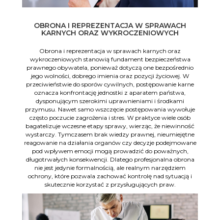
OBRONA I REPREZENTACJA W SPRAWACH
KARNYCH ORAZ WYKROCZENIOWYCH
Obrona i reprezentacja w sprawach karnych oraz
wykroczeniowych stanowią fundament bezpieczeństwa
prawnego obywatela, ponieważ dotyczą one bezpośrednio
jego wolności, dobrego imienia oraz pozycji życiowej. W
przeciwieństwie do sporów cywilnych, postępowanie karne
oznacza konfrontację jednostki z aparatem państwa,
dysponującym szerokimi uprawnieniami i środkami
przymusu. Nawet samo wszczęcie postępowania wywołuje
często poczucie zagrożenia i stres. W praktyce wiele osób
bagatelizuje wczesne etapy sprawy, wierząc, że niewinność
wystarczy. Tymczasem brak wiedzy prawnej, nieumiejętne
reagowanie na działania organów czy decyzje podejmowane
pod wpływem emocji mogą prowadzić do poważnych,
długotrwałych konsekwencji. Dlatego profesjonalna obrona
nie jest jedynie formalnością, ale realnym narzędziem
ochrony, które pozwala zachować kontrolę nad sytuacją i
skutecznie korzystać z przysługujących praw.