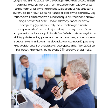
tysięcy rodzin. W 2025 roku sytuacja kredytobiorców uległa
poprawie dzięki korzystnym orzeczeniom sądów oraz
zmianom w prawie, które pozwalają odzyskać znaczne
kwoty od banków. Lokalne kancelarie prawne odnotowują
rekordowe zainteresowanie pomocą, a skuteczność spraw
sięga nawet 98–99%. Doświadczony radca prawny
specjalizujący się w kredytach frankowych może
przeprowadzić bezpłatną analizę umowy i pomóc w
odzyskaniu nadpłaconych środków. Warto działać szybko –
zbliżają się terminy przedawnienia roszczeń, a planowana
specustawa frankowa ma dodatkowo wzmocnić pozycję
kredytobiorców i przyspieszyć postępowania. Rok 2025 to
najlepszy moment, by odzyskać finansową stabilność.